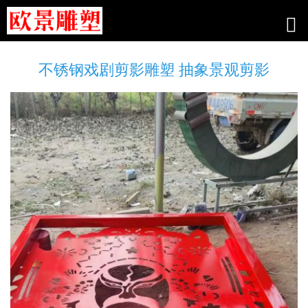
不锈钢戏剧剪影雕塑 抽象景观剪影