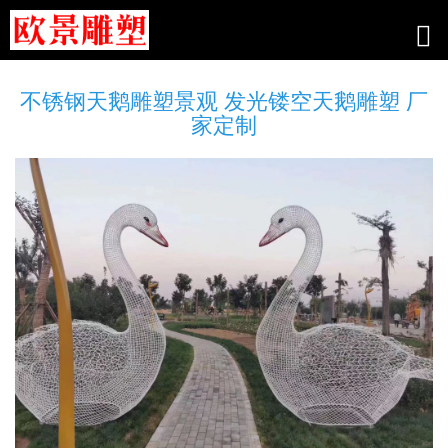
不锈钢天鹅雕塑景观 发光镂空天鹅雕塑 厂
家定制